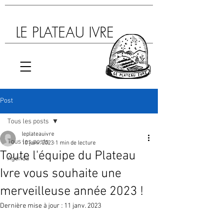
LE PLATEAU IVRE
Post
Tous les posts
leplateauivre
Tous les posts
10 janv. 2023
1 min de lecture
Toute l'équipe du Plateau
Agenda
Ivre vous souhaite une
merveilleuse année 2023 !
Dernière mise à jour :
11 janv. 2023