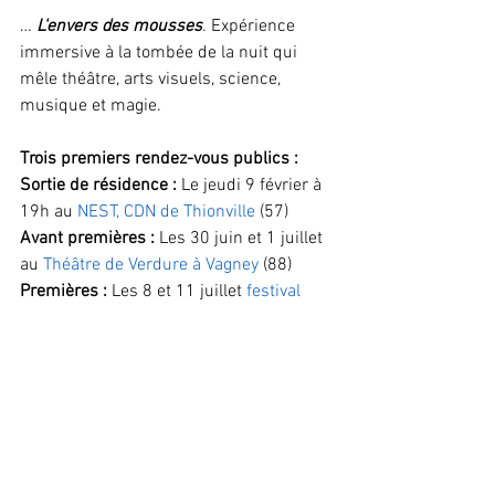
… 
L'envers des mousses
. Expérience 
immersive à la tombée de la nuit qui 
mêle théâtre, arts visuels, science, 
musique et magie.
Trois premiers rendez-vous publics :
Sortie de résidence :
 Le jeudi 9 février à 
19h au 
NEST, CDN de Thionville
 (57)
Avant premières :
 Les 30 juin et 1 juillet 
au 
Théâtre de Verdure à Vagney
 (88) 
Premières :
 Les 8 et 11 juillet 
festival 
Saint-Dié en Grand, Pôle Spectacle 
Vivant de l'agglomération de Saint-Dié-
des-Vosges
 (88). 
Agenda