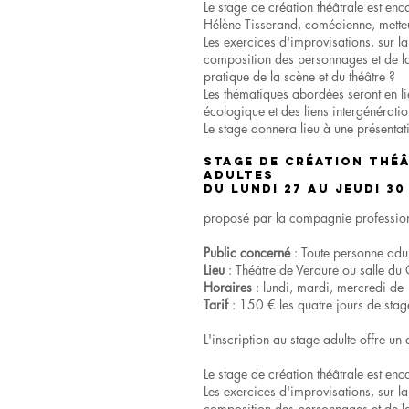
Le stage de création théâtrale est e
Hélène Tisserand, comédienne, metteu
Les exercices d'improvisations, sur la
composition des personnages et de la
pratique de la scène et du théâtre ?
Les thématiques abordées seront en lie
écologique et des liens intergénératio
Le stage donnera lieu à une présentati
STAGE DE CRÉATION THÉ
Adultes
du lundi 27 au jeudi 30
proposé par la compagnie professionne
Public concerné
: Toute personne adult
Lieu
: Théâtre de Verdure ou salle du 
Horaires
: lundi, mardi, mercredi de
Tarif
: 150 € les quatre jours de stage
L'inscription au stage adulte offre un 
Le stage de création théâtrale est e
Les exercices d'improvisations, sur la
composition des personnages et de la