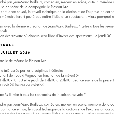
ncadré par Jean-Marc Bailleux, comédien, metteur en scène, auteur, membre
se en scène de la compagnie Le Plateau Ivre.
 confiance en soi, le travail technique de la diction et de l'expression corpo
 mémoire feront peu à peu naître l'idée d'un spectacle… Alors pourquoi n
n avec la dernière création de Jean-Marc Bailleux, " Lettre à tous les jeun
nnels.
on des travaux où chacun sera libre d’inviter des spectateurs, le jeudi 30 jui
ÂTRALE
 juillet 2026
lle de théâtre Le Plateau Ivre
e intéressée par les disciplines théâtrales
Chant de l'Eau à Vagney (en fonction de la météo) ⮚
 14h00 -18h30 et le jeudi de 14h00 à 20h00 (Séance suivie de la présentat
 (soit 20 heures de création).
accès illimité à tous les spectacles de la saison estivale *
ncadré par Jean-Marc Bailleux, comédien, metteur en scène, membre de la 
 confiance en soi, le travail technique de la diction et de l'expression corpo
 mémoire feront peu à peu naître l'idée d'un spectacle… Alors pourquoi n