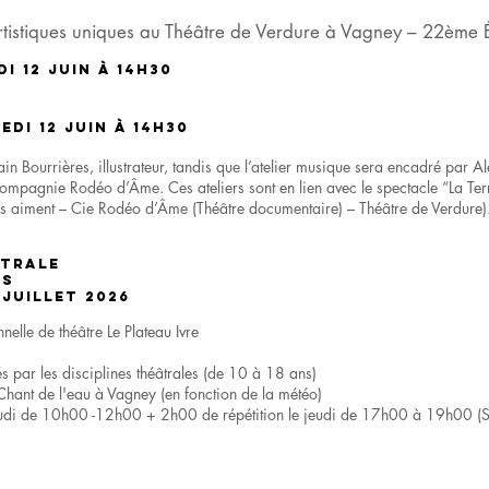
artistiques uniques au Théâtre de Verdure à Vagney – 22ème 
i 12 juin à 14h30
edi 12 juin à 14h30
vain Bourrières, illustrateur, tandis que l’atelier musique sera encadré par
 compagnie Rodéo d’Âme. Ces ateliers sont en lien avec le spectacle “La Ter
ns aiment – Cie Rodéo d’Âme (Théâtre documentaire) – Théâtre de Verdure)
ÂTRALE
ts
 juillet 2026
Formula
lle de théâtre Le Plateau Ivre
Stage ad
és par les disciplines théâtrales (de 10 à 18 ans)
 Chant de l'eau à Vagney (en fonction de la météo)
eudi de 10h00 -12h00 + 2h00 de répétition le jeudi de 17h00 à 19h00 (Sé