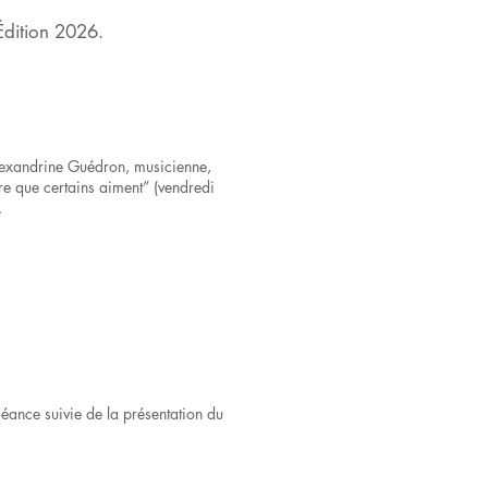
Édition 2026.
Inscription
atelier
dessin/musique
 Alexandrine Guédron, musicienne,
re que certains aiment” (vendredi
.
Formulaire
ire
Stages enfants
ultes
et ados
ance suivie de la présentation du